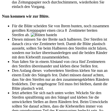
das Zeitungspapier noch durchschimmern, wiederholen Sie
einfach den Vorgang.
Nun kommen wir zur Blüte.
Für die Blüte scheiden Sie von Ihrem bunten, noch zusammen
gerollten Krepppapier einen circa 8
Zentimeter breiten
Streifen ab.
Diesen müssen Sie der Breite nach halbieren. Der Streifen ist
danach circa vier Zentimeter breit. Damit die Blüte plastisch
aussieht, sollten Sie beim Halbieren den Streifen nicht falzen,
sondern nur locker übereinanderlegen und die beiden Ränder
mit dem Klebestift zusammenkleben.
Nun falten Sie in einem Abstand von circa fünf Zentimetern
den Streifen übereinander und kleben diese Stellen fest.
Den Anfang dieses
vorbereiteten Streifens kleben Sie nun an
einem Ende des Stängels fest. Dabei müssen darauf achten,
dass Sie den Streifen nur an den zusammengeklebten Rändern
festkleben. Der umgebogene Teil muss frei bleiben, damit die
Blüte plastisch wird.
Jetzt arbeiten Sie sich nach unten weiter. Wickeln Sie den
Streifen spiralförmig um den Stängel und kleben Sie die
umwickelten Stellen an ihren Rändern fest. Beim Umwickeln
sollten Sie darauf achten, dass die Klebestellen immer von
dem umgebogenen Teil des Krepppapiers bedeckt sein. So